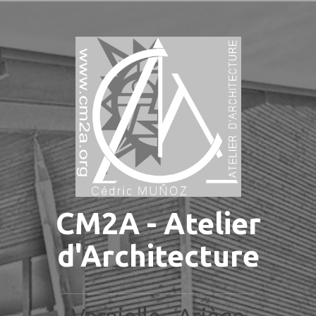
Aller
au
contenu
principal
CM2A - Atelier
d'Architecture