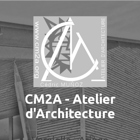
Aller
au
contenu
principal
CM2A - Atelier
d'Architecture