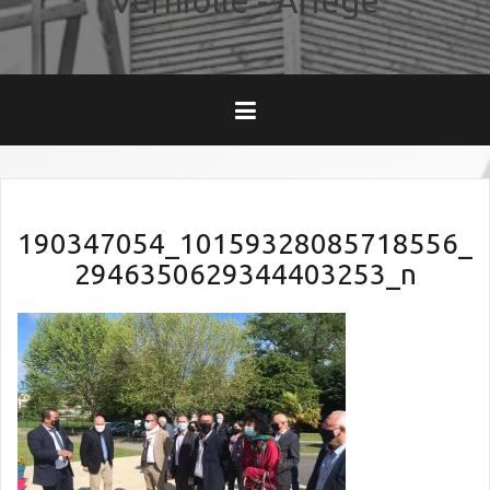
Verniolle - Ariège
190347054_10159328085718556_
2946350629344403253_n