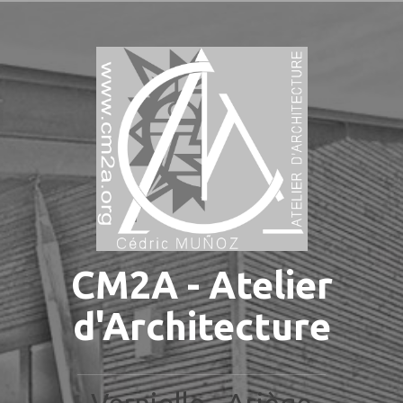
Aller
au
contenu
principal
CM2A - Atelier
d'Architecture