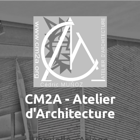
Aller
au
contenu
principal
CM2A - Atelier
d'Architecture