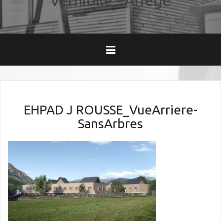
Verniolle - Ariège
EHPAD J ROUSSE_VueArriere-
SansArbres