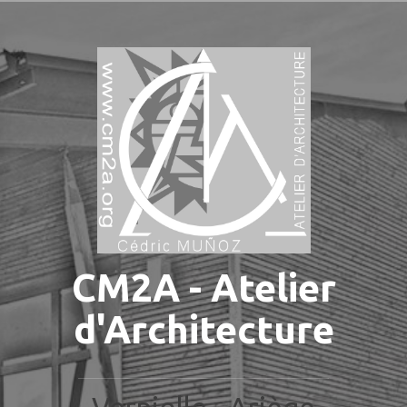
Aller
au
contenu
principal
CM2A - Atelier
d'Architecture