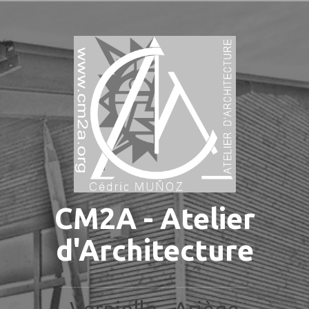
Aller
au
contenu
principal
CM2A - Atelier
d'Architecture