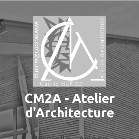
Aller
au
contenu
principal
CM2A - Atelier
d'Architecture