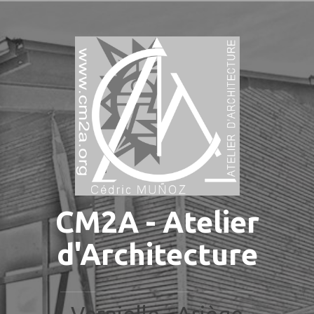
Aller
au
contenu
principal
CM2A - Atelier
d'Architecture